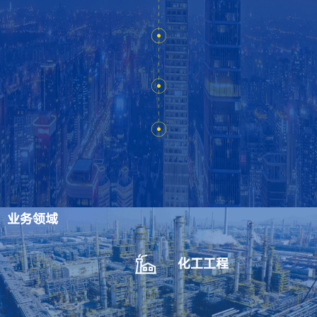
社会主义思想为指导，全面贯彻党的二十大和二十届历次
全会精神，深入学习贯彻习近平总书记关于国资国企工作
的重要论述精神，严格对标集团各项决策部署，坚定践行
集团公司“135”发展战略，始终紧扣高质量发展核心导
向，锚定“五星企业”争先目标，聚焦“七个一流”发展要
求，以一流党建为引领、以一流公司治理为基础、以一流
体制机制为保障、以一流人才队伍为支撑、以一流创新能
力为动能、以一流经营质量为目标、以一流风险防控为底
线，全力推动公司实现质的有效提升和量的合理增长。坚
决做到“七个坚定不移”：坚定不移加强党的全面领导，以
高质量党建引领保障高质量发展；坚定不移深化国企改革
攻坚，全面激发企业发展内生动力；坚定不移抓实生产经
营管理，全面提升企业发展质量效益；坚定不移实施创新
业务领域
驱动发展战略，持续增强企业核心竞争能力；坚定不移统
筹高质量发展和高水平安全，筑牢企业稳健发展坚固防
化工工程
线；坚定不移推进全面从严治党，营造风清气正良好政治
生态；坚定不移践行以人民为中心的发展思想，共享企业
高质量发展成果，奋力书写“十五五”高质量发展新篇章。
会议进行了分组讨论，审议并通过了党委工作报告、纪委