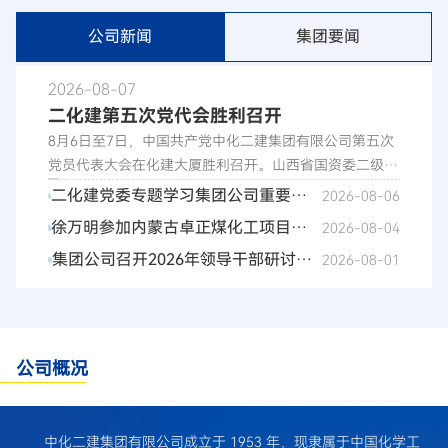
公司新闻
集团要闻
2026-08-07
二化建第五次党代会胜利召开
8月6日至7日，中国共产党中化二建集团有限公司第五次
党员代表大会在化建大厦胜利召开。山西省国资委二级巡
视员郎卫平，集团公司党委组织部（人力资源部）副部长
二化建党委专题学习集团公司重要会
2026-08-06
王井华到会指导。二化建党委书记、董事长徐万明作党委
议精神暨理论学习中心组第九次集中
徐万明参加内蒙古卓正煤化工项目进
2026-08-04
工作报告，党委副书记、总经理吉宋敏主持会议。党员代
（扩大）学习
度推进会 现场调研指导并慰问一线员
集团公司召开2026年领导干部研讨班
2026-08-01
表、列席人员共130人参加会议。 郎卫平向大会的召开表
示热烈祝贺，对二化建第四次党代会以来的改革发展党建
工
二化建作交流发言
等各项工作取得的优异成绩给予高度赞扬。希望二化建强
化党建引领，以高质量党建引领保障高质量发展，厚植企
业发展根基，打造央企发展示范样板；立足山西大局，锚
公司概况
定战略发展方位，扛起转型发展时代使命，为山西省经济
社会发展作出更大贡献；深化央地联动，共谱合作共赢新
篇章。 党委副书记、纪委书记牛文祺致开闭幕词。徐万
中化二建集团有限公司成立于 1953 年，现隶属于中国化学工