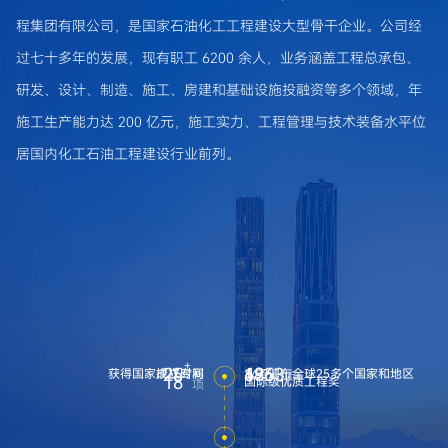
明代表二化建第四届党委会作了题为《实干争先开新局
程集团有限公司，是国家石油化工工程建设大型骨干企业。公司经
提质创优向未来 奋力谱写“十五五”高质量发展崭新篇
章》的工作报告，总结回顾了第四次党代会以来的工作成
过七十多年的发展，现有职工 6200 余人，业务涵盖工程总承包、
效和宝贵经验，明确了今后五年重点工作。 会议指出，
研发、设计、制造、施工、房建和基础设施投融资等多个领域，年
本次党代会是在建党105周年、“十五五”开局之年召开的
施工生产能力达 200 亿元，施工实力、工程管理与技术装备水平位
一次十分重要的大会，是全体党员干部职工政治生活中的
一件大事。会议指导思想是：高举习近平新时代中国特色
居国内化工石油工程建设行业前列。
社会主义思想伟大旗帜，全面贯彻党的二十大和二十届历
次全会精神，深入落实党中央、国务院决策部署，严格执
行国务院国资委监管要求，全面落实集团公司党委、山西
省国资委党委工作安排，毫不动摇坚持和加强党的全面领
导，锚定高质量党建引领保障企业高质量发展主线，着力
提升政治引领力、组织凝聚力、队伍战斗力、监督保障
力，用好“三把利剑”，持续锤炼务实过硬工作作风，推动
党建与生产经营深度融合、同频共振，为公司建设成为最
具价值创造力的世界一流化学工程企业、助力集团打造世
+
25
1953
686
获得国家授权专利
成立时间
业务遍布全球25多个国家和地区
个
项
年
18
国际级优质工程奖
项
界一流创新型工程公司，筑牢坚实政治根基、夯实坚强组
织保障。 会议科学分析了企业当前面临的形势，明确了
今后五年工作的指导思想：坚持以习近平新时代中国特色